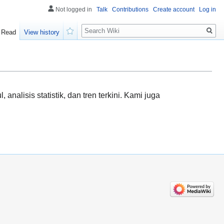
Not logged in
Talk
Contributions
Create account
Log in
Search
Read
View history
Watch
analisis statistik, dan tren terkini. Kami juga