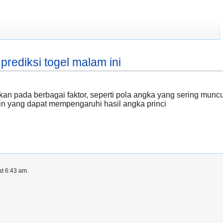
prediksi togel malam ini
an pada berbagai faktor, seperti pola angka yang sering muncul, 
in yang dapat mempengaruhi hasil angka princi
at 6:43 am.